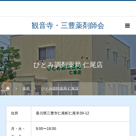
観音寺・三豊薬剤師会
ひとみ調剤薬局 仁尾店
薬局
ひとみ調剤薬局 仁尾店
住所
香川県三豊市仁尾町仁尾辛39-12
月・火・
9:00〜18:00